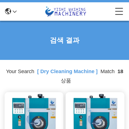
검색 결과
Your Search
[ Dry Cleaning Machine ]
Match
18
상품