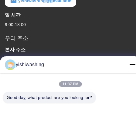
yishiwashing@gmail.com
일 시간
9:00-18:00
우리 주소
본사 주소
아니죠19중국 광저우, 나샤 구, 류콘 로드
yishiwashing
공장 주소
아니죠19중국 광저우, 나샤 구, 류콘 로드
11:37 PM
전화
Good day, what product are you looking for?
86-15202099711
중국 좋은 품질 세척기 추출기 공급업체. 저작권 © -2026