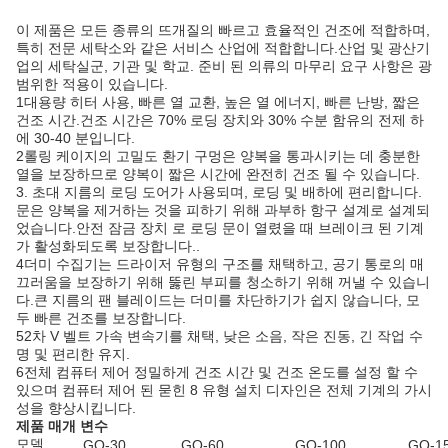
이 제품은 모든 종류의 뜨개질의 빠르고 효율적인 건조에 적합하며,
특히 전문 세탁소와 같은 서비스 산업에 적합합니다.산업 및 광산기
업의 세탁실군, 기관 및 학교. 준비 된 의류의 마무리 요구 사항은 광
범위한 적용이 있습니다.
1대용량 히터 사용, 빠른 열 교환, 높은 열 에너지, 빠른 난방, 짧은
건조 시간.건조 시간은 70% 로딩 장치와 30% 수분 함유의 전제 하
에 30-40 분입니다.
2롤링 케이지의 고밀도 환기 구멍은 양복을 통과시키는 데 충분한
열을 보장하므로 양복이 짧은 시간에 완전히 건조 될 수 있습니다.
3. 초대 지름의 로딩 도어가 사용되며, 로딩 및 배하에 편리합니다.
문은 양복을 제거하는 것을 피하기 위해 과부하 항구 설계로 설계되
었습니다.안전 잠금 장치 로 로딩 문이 열렸을 때 브레이크 된 기계
가 활성화되도록 보장합니다..
4더미 수집기는 드라이저 유형의 구조를 채택하고, 공기 통로의 매
끄러움을 보장하기 위해 뚫린 부피를 청소하기 위해 꺼낼 수 있습니
다.큰 지름의 팬 블레이드는 더미를 차단하기가 쉽지 않습니다, 모
두 빠른 건조를 보장합니다.
52차 V 벨트 가속 변속기를 채택, 낮은 소음, 작은 진동, 긴 작업 수
명 및 편리한 유지.
6전체 컴퓨터 제어 정밀하게 건조 시간 및 건조 온도를 설정 할 수
있으며 컴퓨터 제어 된 묻힌 8 유형 설치 디자인은 전체 기계의 가시
성을 향상시킵니다.
제품 매개 변수
모델
GQ-30
GQ-60
GQ-100
GQ-1