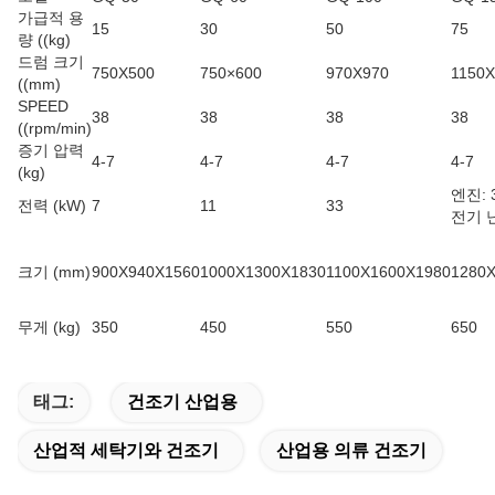
가급적 용
15
30
50
75
량 ((kg)
드럼 크기
750X500
750×600
970X970
1150X
((mm)
SPEED
38
38
38
38
((rpm/min)
증기 압력
4-7
4-7
4-7
4-7
(kg)
엔진: 
전력 (kW)
7
11
33
전기 난
크기 (mm)
900X940X1560
1000X1300X1830
1100X1600X1980
1280
무게 (kg)
350
450
550
650
태그:
건조기 산업용
산업적 세탁기와 건조기
산업용 의류 건조기