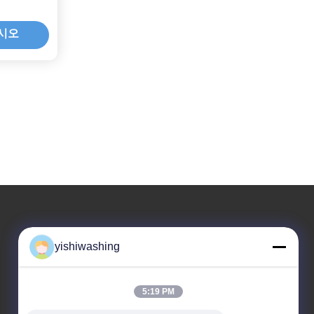
시오
우리 주소
yishiwashing
본사 주소
아니죠19중국 광저우, 나샤 구, 류콘 로드
5:19 PM