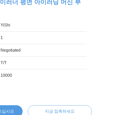
 아이러너 평면 아이러닝 머신 부
YiShi
1
Negotiated
T/T
10000
으십시오
지금 접촉하세요