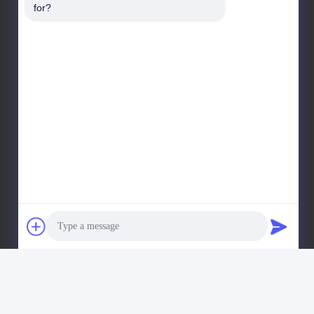
for?
본사 주소
아니죠19중국 광저우, 나샤 구, 류콘 로드
공장 주소
아니죠19중국 광저우, 나샤 구, 류콘 로드
전화
86-15202099711
ngzhou Yishi Washing Machinery Co., Ltd. . 판권 소유.
Photo