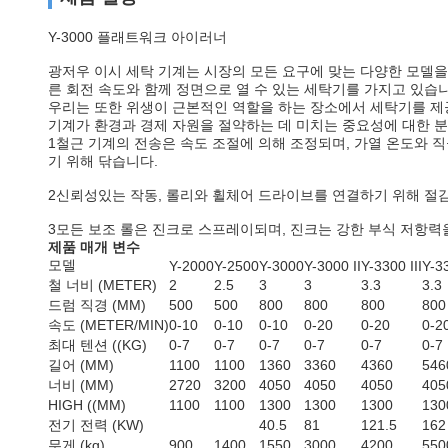
Y-3000 플래트워크 아이러너
광저우 이시 세탁 기계는 시장의 모든 요구에 맞는 다양한 모델을
른 회전 속도와 함께 정면으로 열 수 있는 세탁기를 가지고 있습니
우리는 또한 위생이 근본적인 역할을 하는 장소에서 세탁기를 제
기계가 환경과 경제 자원을 절약하는 데 미치는 중요성에 대한 분
1철근 기계의 전송은 속도 조절에 의해 조정되며, 가열 온도와 
기 위해 닦습니다.
2신뢰성있는 작동, 롤리와 휠체어 드라이브를 연결하기 위해 절
3모든 보조 롤은 진크로 스프레이되며, 진크는 강한 부식 저항력
제품 매개 변수
모델
Y-2000
Y-2500
Y-3000
Y-3000 II
Y-3300 III
Y-3
철 너비 (METER)
2
2.5
3
3
3.3
3.3
드럼 직경 (MM)
500
500
800
800
800
800
속도 (METER/MIN)
0-10
0-10
0-10
0-20
0-20
0-2
최대 텐션 ((KG)
0-7
0-7
0-7
0-7
0-7
0-7
길어 (MM)
1100
1100
1360
3360
4360
546
너비 (MM)
2720
3200
4050
4050
4050
405
HIGH ((MM)
1100
1100
1300
1300
1300
130
전기 전력 (KW)
40.5
81
121.5
162
무게 (kg)
900
1400
1550
3000
4200
550