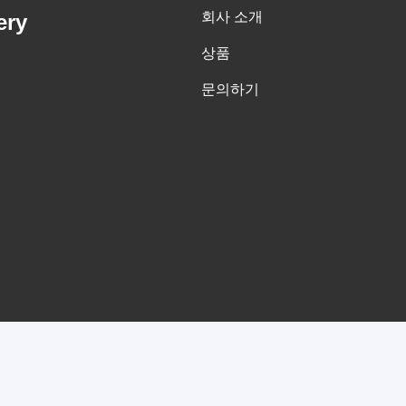
회사 소개
ery
상품
문의하기
중국 좋은 품질 세척기 추출기 공급업체. 저작권 © -2026 Gua