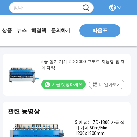
따옴표
상품
뉴스
해결책
문의하기
5중 접기 기계 ZD-3300 고도로 지능형 칩 제
어 채택
지금 챗팅하세요
더 알아보기
관련 동영상
5 번 접는 ZD-1800 자동 접
기 기계 50m/Min
1200x1800mm