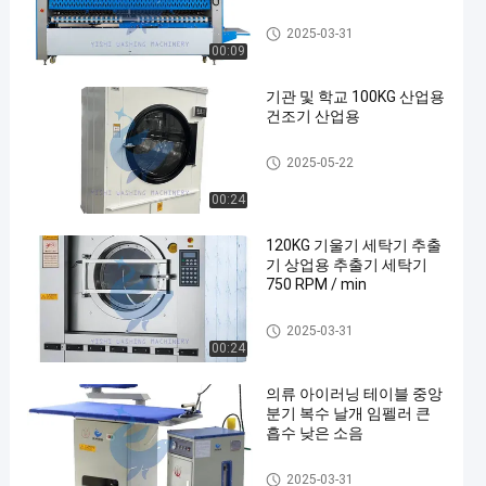
구부림 기계
2025-03-31
00:09
기관 및 학교 100KG 산업용
건조기 산업용
공업용 드라이어
2025-05-22
00:24
120KG 기울기 세탁기 추출
기 상업용 추출기 세탁기
750 RPM / min
세척기 추출기
2025-03-31
00:24
의류 아이러닝 테이블 중앙
분기 복수 날개 임펠러 큰
흡수 낮은 소음
세탁장비
2025-03-31